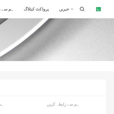
خبریں
پروڈکٹ کیٹلاگ
ہم سے ر
ہم سے رابطہ کریں
ہم