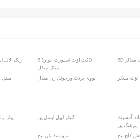
ئے میڈلز
کٹ آؤٹ اسپورٹ ایوارڈ 3D
زنک الائے ا
میٹل میڈل
 آؤٹ میڈلز
یووی پرنٹ ورچوئل رن میڈل
قدیم چڑھانا D
اتھ آفسیٹ
گلیٹر لیپل اینمل پن
پیارا ز
پرنٹنگ پن
ش کلچ بیج
موومنٹ بٹن بیج
م