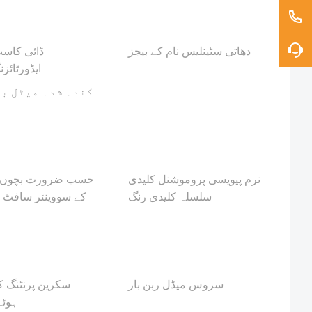
دھاتی سٹینلیس نام کے بیجز
ڈائی کاسٹ
ایڈورٹائزن
کندہ شدہ میٹل ب
نرم پیویسی پروموشنل کلیدی
حسب ضرورت بچوں ک
سلسلہ کلیدی رنگ
کے سووینئر سافٹ 
سروس میڈل ربن بار
سکرین پرنٹنگ کے
ہوئے