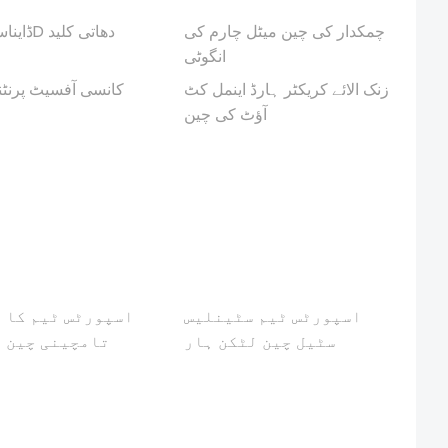
چمکدار کی چین میٹل چارم کی
انگوٹی
زنک الائے کریکٹر ہارڈ اینمل کٹ
کانسی آفسیٹ پرنٹ
آؤٹ کی چین
اسپورٹس ٹیم سٹینلیس
اسپورٹس ٹیم کا 
سٹیل چین لٹکن ہار
تامچینی چین ل