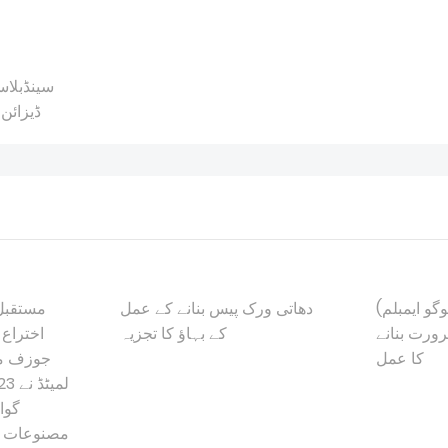
سینڈبلاس
ڈیزائن 
گو ایمبلم)
دھاتی ورک پیس بنانے کے عمل
مستقبل 
رت بنانے
کے بہاؤ کا تجزیہ
اختراع 
کا عمل
جوزف می
گوا
مصنوعات ک