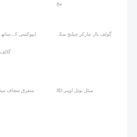
بیج
گولف بال مارکر چیلنج سکہ
ایپوکسی کے ساتھ 
گالف 
3D میٹل بوتل اوپنر
متفرق شفاف میڈل