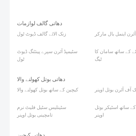
دھاتی گالف لوازمات
آئرن اینمل بال مارکر
زنک الائے گالف ڈیوٹ ٹول
ے کے ساتھ سامان کا
سٹیمپڈ آئرن سپرے پینٹنگ ڈیوٹ
ٹیگ
ٹول
دھاتی بوتل کھولنے والا
 آف آئرن بوتل اوپنر
کیچین کے ساتھ بوتل کھولنے والا
ے ساتھ اسٹیکر بوتل
سٹینلیس سٹیل فلیٹ نرم
اوپنر
تامچینی بوتل اوپنر
دھاتی کیچین