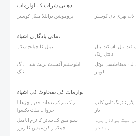
دھاتی شراب کے لوازمات
لائے تھری ڈی کوسٹر
پروموشن برانڈڈ میٹل کوسٹر
دھاتی یادگاری اشیاء
 فٹ بال باسکٹ بال
پیتل کا چیلنج سکہ
ٹائٹل رنگ
 لیے مقناطیسی بوتل
ایلومینیم آفسیٹ پرنٹ شدہ ڈاگ
اوپنر
ٹیگ
لوازمات کی سجاوٹ کی اشیاء
یڈورٹائزنگ ٹائی کلپ
زنک مرکب دھات قدیم چڑھانا
بار
چرواہا بیلٹ بکسوا
ل بیگ ہولڈر پرس
سنو مین کے سائز کا نرم انامیل
ہینگر
چمکدار کرسمس کا زیور