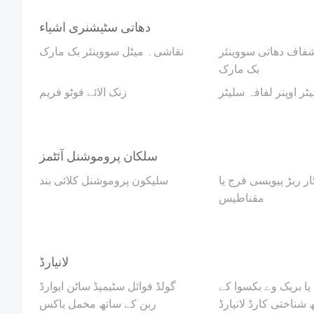
دھاتی سٹیشنری اشیاء
فاف دھاتی سووینئر
نقاشی۔ میٹل سووینئر بک مارک
بک مارک
یٹر اوپنر لفافہ سلیٹر
زنک الائے فوٹو فریم
سلکان پروموشنل آئٹمز
ار ربڑ پیویسی فرج یا
سلیکون پروموشنل کلائی بند
مقناطیس
لانیارڈ
یا بریک وے بکسوا کے
گولڈ فوائل سٹیمپڈ ساٹن ایوارڈ
 شناختی کارڈ لانیارڈ
ربن کے ساتھ مخمل باکس