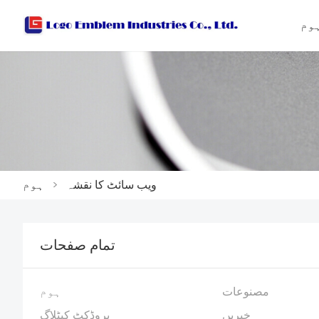
وم
ویب سائٹ کا نقشہ
>
ہوم
تمام صفحات
مصنوعات
ہوم
خبریں
پروڈکٹ کیٹلاگ