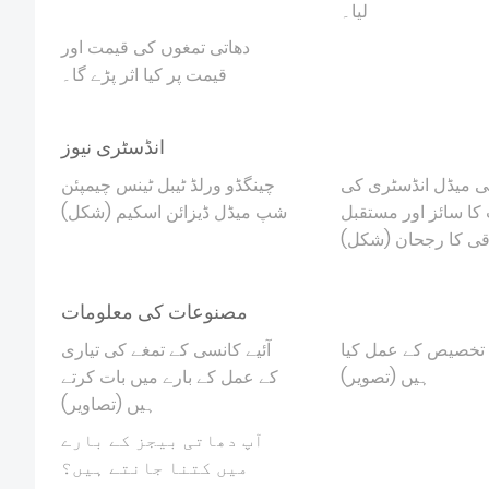
لیا۔
دھاتی تمغوں کی قیمت اور
قیمت پر کیا اثر پڑے گا۔
انڈسٹری نیوز
ی میڈل انڈسٹری کی
چینگڈو ورلڈ ٹیبل ٹینس چیمپئن
کا سائز اور مستقبل
شپ میڈل ڈیزائن اسکیم (شکل)
قی کا رجحان (شکل)
مصنوعات کی معلومات
 تخصیص کے عمل کیا
آئیے کانسی کے تمغے کی تیاری
ہیں (تصویر)
کے عمل کے بارے میں بات کرتے
ہیں (تصاویر)
آپ دھاتی بیجز کے بارے
میں کتنا جانتے ہیں؟