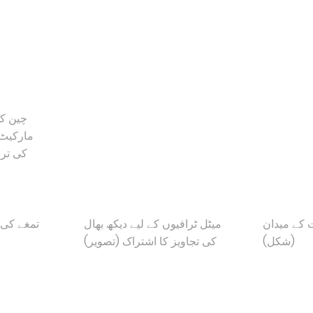
چین ک
مارکیٹ 
کی تر
 کے میدان
میٹل ٹرافیوں کے لیے دیکھ بھال
تمغے کی
(شکل)
کی تجاویز کا اشتراک (تصویر)