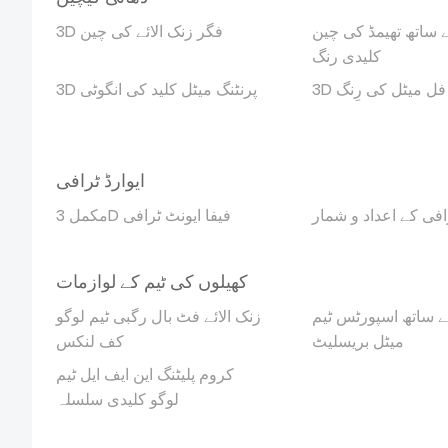
 ساتھ تھیمڈ کی چین
3D فگر زنک الائے کی چین
کلیدی رنگ
 فل میٹل کی رِنگ
3D پرنٹنگ میٹل کلید کی انگوٹی
ایوارڈ ٹرافی
افی کے اعداد و شمار
مکمل 3D فیفا ایونٹ ٹرافی
کھیلوں کی ٹیم کے لوازمات
ے ساتھ اسپورٹس ٹیم
زنک الائے فٹ بال رگبی ٹیم لوگو
میٹل بریسلیٹ
کف لنکس
کروم پلیٹنگ این ایف ایل ٹیم
لوگو کلیدی سلسلہ