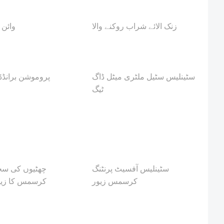
زنک الائے شراب روکنے والا
وائن
سٹینلیس سٹیل ملٹری میٹل ڈاگ
پروموشن برانڈڈ
ٹیگ
سٹینلیس آفسیٹ پرنٹنگ
چھٹیوں کی سج
کرسمس زیور
کرسمس کا زیو