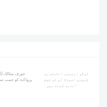
لوگو ایمبلم انڈسٹریز
جوزف میٹالک (لو
کمپنی لمیٹڈ آپ کو خوش
پروڈکٹ کو حسب ضرو
آمدید کہتے ہیں۔