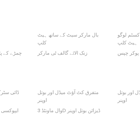
کسٹم لوگو
بال مارکر سیٹ کے ساتھ ہیٹ
ہیٹ کلپ
کلپ
پوکر چپس
زنک الائے گالف ٹی مارکر
چمڑے کے پٹ
 اور بوتل
متفرق کٹ آؤٹ میڈل اور بوتل
ڈائی سٹرک
اوپنر
اوپنر
وال ماونٹڈ 3D ڈیزائن بوتل اوپنر
ایپوکسی ک