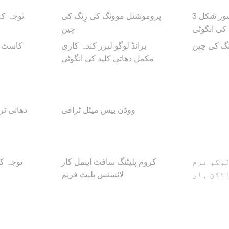
ڈایناسور شکل 3D دھاتی کلید
پروموشنل موونگ کی رِنگ کی
توجہ کے
کی انگوٹی
چین
نگ کی چین
برانڈ لوگو لیزر کندہ کاری
3D کاسٹ
مکمل دھاتی کلید کی انگوٹی
ووڈن بیس میٹل ٹرافی
دھاتی ٹر
لوگو نرم
کروم پلیٹنگ سافٹ اینمل کار
توجہ ک
ٹکن ہار
لائسنس پلیٹ فریم