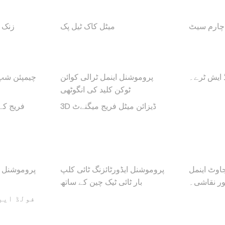
 چارم سیٹ
میٹل کاک ٹیل پک
زنک ا
 ایش ٹرے۔
پروموشنل اینمل ٹرالی کوائن
چیمپئن شپ
ٹوکن کلید کی انگوٹھی
3D ڈیزائن میٹل فریج میگنےٹ
فریج کے
اوٹ اینمل
پروموشنل ایڈورٹائزنگ ٹائی کلپ
پروموشنل ا
ر نقاشی۔
بار ٹائی ٹیک چین کے ساتھ
فولڈ ایب