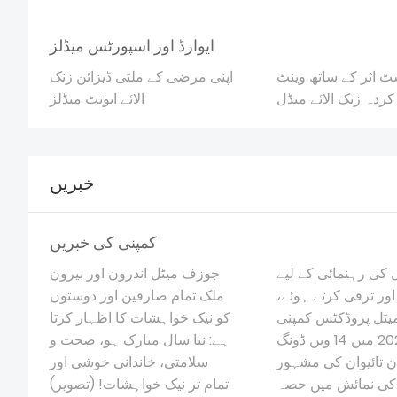
ایوارڈ اور اسپورٹس میڈلز
ٹ اثر کے ساتھ وینٹ
اپنی مرضی کے ملٹی ڈیزائن زنک
کردہ زنک الائے میڈل
الائے ایونٹ میڈلز
خبریں
کمپنی کی خبریں
کی رہنمائی کے لیے
جوزف میٹل اندرون اور بیرون
اور ترقی کرتے ہوئے،
ملک تمام صارفین اور دوستوں
ٹل پروڈکٹس کمپنی
کو نیک خواہشات کا اظہار کرتا
لمیٹڈ نے 2023 میں 14 ویں ڈونگ
ہے: نیا سال مبارک ہو، صحت و
ن تائیوان کی مشہور
سلامتی، خاندانی خوشی اور
ی نمائش میں حصہ
تمام تر نیک خواہشات! (تصویر)