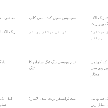
 زنک الائے
سٹینلیس سٹیل کندہ منی کلپ
نقاشی۔ ش
گ پیپر ویٹ
زنس کارڈ
ٹرافی میڈلز ہولڈر
زنک الائے ل
ہولڈر
ے کھیلوں
نرم پیویسی بیگ ٹیگ سامان کا
یادگ
پی وی سی
ٹیگ
میڈلز
 ساتھ بنے
ہیٹ ٹرانسفر پرنٹ شدہ لانیارڈ
کنڈا ہک 
 میڈل ربن
ساتھ