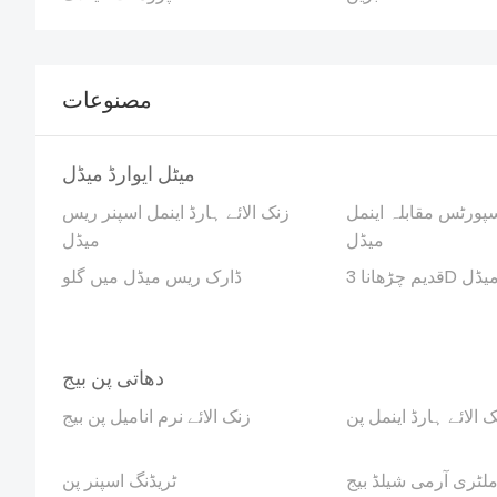
مصنوعات
میٹل ایوارڈ میڈل
سپورٹس مقابلہ اینمل
زنک الائے ہارڈ اینمل اسپنر ریس
میڈل
میڈل
3 میٹل میڈل
ڈارک ریس میڈل میں گلو
دھاتی پن بیج
نک الائے ہارڈ اینمل پن
زنک الائے نرم انامیل پن بیج
لٹری آرمی شیلڈ بیج
ٹریڈنگ اسپنر پن