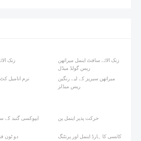
زنک الائے سافٹ اینمل میراتھن
3D زنک الا
ریس گولڈ میڈل
میراتھن سیریز کے لیے رنگین
نرم انامیل کٹ
ریس میڈلز
حرکت پذیر اینمل پن
ایپوکسی گنبد کے س
کانسی کا ہارڈ اینمل اور پرنٹنگ
دو ٹون فن