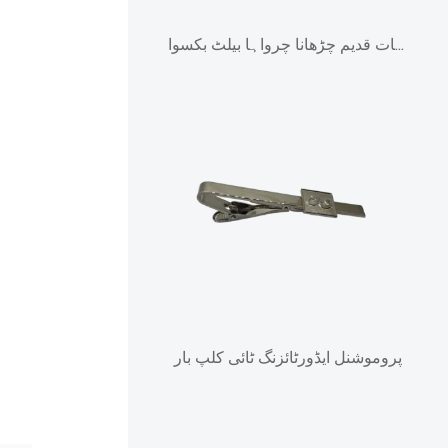
زنک مرکب دھات قدیم چڑھانا چرواہا بیلٹ بکسوا
پروموشنل ایڈورٹائزنگ ٹائی کلپ بار