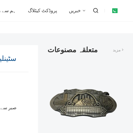
خبریں
پروڈکٹ کیٹلاگ
ہم سے ر
متعلقہ مصنوعات
مزید >
سٹینل