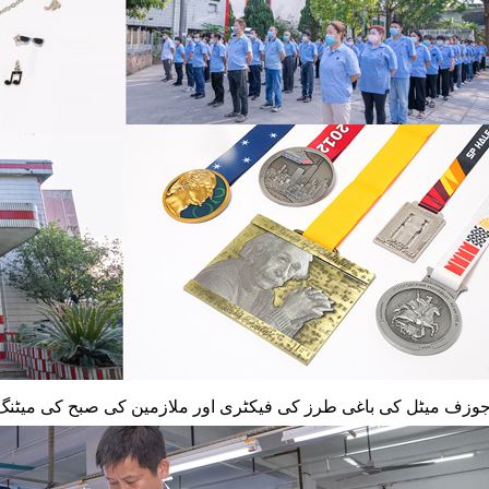
وزف میٹل کی باغی طرز کی فیکٹری اور ملازمین کی صبح کی میٹنگ،