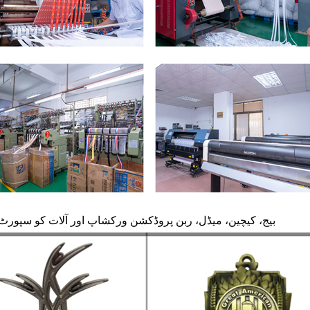
بیج، کیچین، میڈل، ربن پروڈکشن ورکشاپ اور آلات کو سپورٹ ک