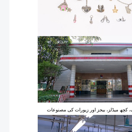
 کچھ میڈلز، بیجز اور زیورات کی مصنوعات