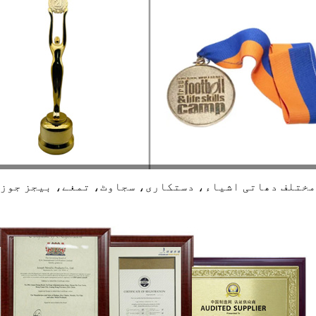
مختلف دھاتی اشیاء، دستکاری، سجاوٹ، تمغے، بیجز جوزف