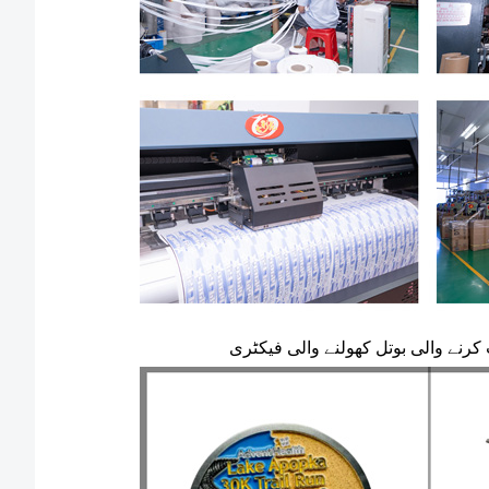
رنے والی بوتل کھولنے والی فیکٹری