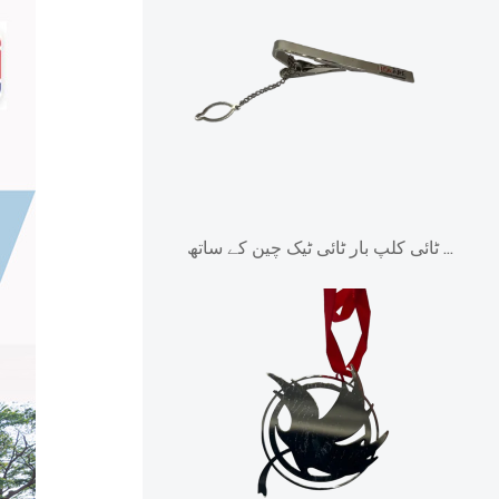
پروموشنل ایڈورٹائزنگ ٹائی کلپ بار ٹائی ٹیک چین کے ساتھ