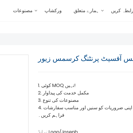
ابطہ کریں
ہمارے متعلق
ورکشاپ
مصنوعات
ہ
یس آفسیٹ پرنٹنگ کرسمس زیور
1. کوئی MOQ نہیں!
2. مکمل خدمت کی پیداوار
3. مصنوعات کی تنوع
4. صبر سے اپنی ضروریات کو سنیں اور مناسب سفارشات
فراہم کریں۔
Logo/Joseph
برانڈ: