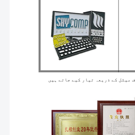
 میٹل کے ذریعہ تیار کیے جاتے ہیں