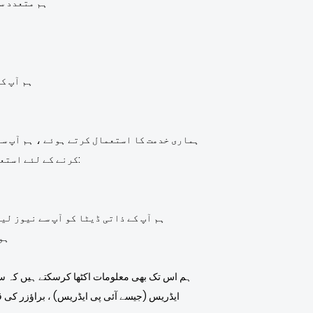
آپ کے ڈیٹا کو زیاد
ہم آپ ک
ہماری خدمت کا استعمال کرتے ہوئے ، ہم آپ سے
کرنے کے لئے استعمال ہوسکتے ہیں ("ذاتی ڈیٹا")۔ ذاتی طور پر قابل شناخت معلومات میں شامل ہوسکتا ہے ، لیکن اس تک محدود نہیں ہے:
ہم آپ کے ذاتی ڈیٹا کو آپ سے نیوز لی
ہو
ہم اس تک بھی معلومات اکٹھا کرسکتے ہیں کہ سرو
ایڈریس (جیسے آئی پی ایڈریس) ، براؤزر کی ق