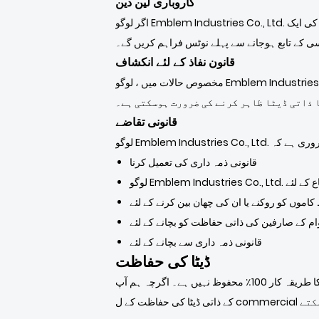
کاروباری لین دین
اگر لوگو Emblem Industries Co., Ltd. انضمام ، حصول یا اثاثہ فروخت میں شامل ہے تو ، آپ کا ذاتی ڈیٹا منتقل ہوسکتا ہے۔ ہم آپ کا ذاتی ڈیٹا منتقل کرنے اور رازداری کی ایک
ی کے تابع ہوجانے سے پہلے نوٹس فراہم کریں گے۔
قانون نفاذ کے لئے انکشاف
مخصوص حالات میں ، لوگو Emblem Industries Co., Ltd. کو قانون کے ذریعہ ایسا کرنے کی ضرورت ہو یا عوامی حکام (جیسے کسی عدالت یا کسی سرکاری ایجنسی) کے
 ذاتی ڈیٹا ظاہر کرنے کی ضرورت ہوسکتی ہے۔
قانونی تقاضے
قانونی ذمہ داری کی تعمیل کرنا
ور دفاع کے لئے
وں کو روکنے یا ان کی چھان بین کرنے کے لئے
م کے صارفین کی ذاتی حفاظت کو بچانے کے لئے
قانونی ذمہ داری سے بچانے کے لئے
ڈیٹا کی حفاظت
آپ کے اعداد و شمار کی حفاظت ہمارے لئے اہم ہے لیکن یاد رکھیں کہ انٹرنیٹ پر منتقل کرنے کا کوئی طریقہ یا الیکٹرانک اسٹوریج کا طریقہ کار 100٪ محفوظ نہیں ہے۔ اگرچہ ہم آپ
کے ذاتی ڈیٹا کی حفاظت کے ل commercial تجارتی لحاظ سے قابل قبول ذرائع استعمال کرنے کی کوشش کرتے ہیں ، لیکن ہم اس کی مطلق حفاظت کی ضمانت نہیں دے سکتے