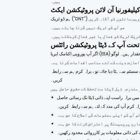
ہیں۔
ہم ڈو ٹریک ("DNT") کی حمایت نہیں کرتے ہیں۔ ڈو ٹریک نہیں ایک ایسی ترجیح ہے جسے آپ اپنے ویب براؤزر میں مقرر کرسکتے ہیں تاکہ وہ ویب سائٹوں کو آگاہ کریں
جو آپ کو ٹریک نہیں کرنا چاہتے ہیں۔
ٹریک ٹریک کو فعال یا غیر فعال کرسکتے ہیں۔
تحت آپ کے ڈیٹا پروٹیکشن رائٹس
اگر آپ یوروپی اکنامک ایریا (EEA) کے باشندے ہیں تو ، آپ کو ڈیٹا سے تحفظ کے کچھ حقدار ہیں۔ لوگو Emblem Industries Co., Ltd. کا مقصد آپ کو اپنے ذاتی ڈیٹا کو درست ،
اجازت دینے کے لئے مناسب اقدامات کرنا ہے۔
سسٹم سے ہٹا دیا جائے تو ، براہ کرم ہم سے رابطہ
کریں۔
میں براہ راست اپنے ذاتی ڈیٹا تک رسائی حاصل
اہ کرم آپ کی مدد کے لئے ہم سے رابطہ کریں۔
و آپ کو اپنی معلومات کی اصلاح کا حق ہے۔
ماری پروسیسنگ پر اعتراض کرنے کا حق ہے۔
کی ذاتی معلومات پر کارروائی محدود رکھیں۔