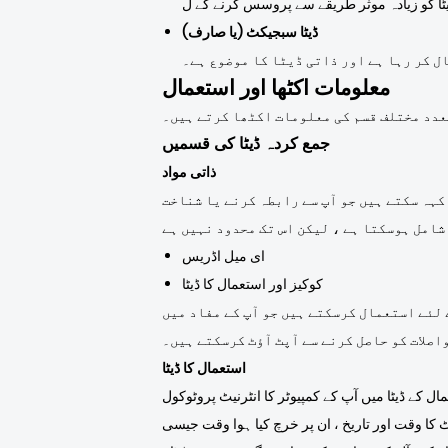
ڈیٹا سبجیکٹ (یا صارف)
ل کر رہا ہے اور ذاتی ڈیٹا کا موضوع ہے۔
معلومات اکٹھا اور استعمال
تعدد مختلف قسم کی معلومات اکٹھا کرتے ہیں۔
جمع کردہ ڈیٹا کی قسمیں
ذاتی مواد
کہہ سکتے ہیں جو آپ سے رابطہ کرنے یا شناخت
ای میل اڈریس
کوکیز اور استعمال کا ڈیٹا
 لئے استعمال کرسکتے ہیں جو آپ کے مفاد میں
واصلات کو حاصل کرنے سے آپٹ آؤٹ کرسکتے ہیں۔
استعمال کا ڈیٹا
کے ڈیٹا میں آپ کے کمپیوٹر کا انٹرنیٹ پروٹوکول
کا وقت اور تاریخ ، ان پر خرچ کیا ہوا وقت جیسی