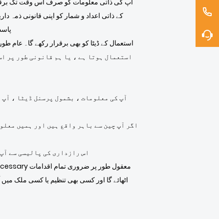
کے ذاتی اعداد و شمار کو اپنی قانونی ذمہ دا
پاسد
آپ کی معلومات ، بشمول پرسنل ڈیٹا ، آپ 
اگر آپ چین سے باہر واقع ہیں اور ہمیں معلو
اس رازداری کی پالیسی سے آپ 
اٹھائے گا اور کسی بھی تنظیم یا کسی ملک میں