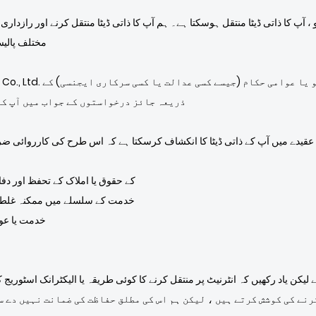
مختلف پالیس
ذریعہ جائز درخواستوں کے جواب میں آپ کا
لوگو Emblem Industries Co., Ltd. کے حقوق یا املاک کے تحفظ ا
خدمت کے سلسلے میں ممکنہ غلط کام
خدمت یا عوا