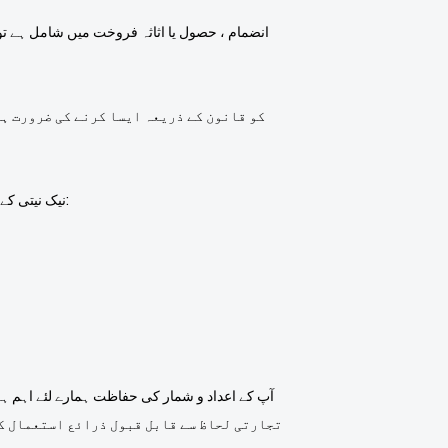
لوگو Emblem Industries Co., Ltd. نیک نیتی کے عقیدے میں آپ کے ذاتی ڈیٹا کا انکشاف کرسکتا ہے کہ اس طرح کی کارروائی ضروری ہے کہ: