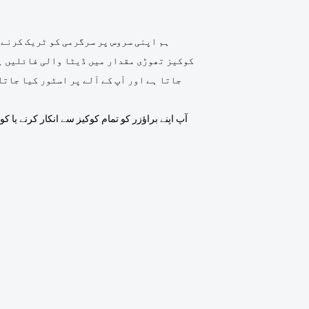
ہم اپنی سروس پر سرگرمی کو ٹریک کرنے 
کوکیز تھوڑی مقدار میں ڈیٹا والی فائلیں ہو
جاتا ہے اور آپ کے آلے پر اسٹور کیا جات
آپ اپنے براؤزر کو تمام کوکیز سے انکار کرنے یا