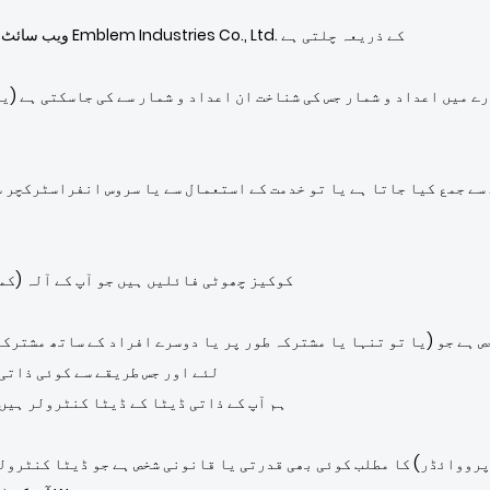
سروس ur.logo-emblem.com ویب سائٹ ہے جو لوگو Emblem Industries Co., Ltd. کے ذریعہ چلتی ہے
ے میں اعداد و شمار جس کی شناخت ان اعداد و شمار سے کی جاسکتی ہے (ی
سے جمع کیا جاتا ہے یا تو خدمت کے استعمال سے یا سروس انفراسٹرکچر سے
کوکیز چھوٹی فائلیں ہیں جو آپ کے آلہ (کم
 ہے جو (یا تو تنہا یا مشترکہ طور پر یا دوسرے افراد کے ساتھ مشترکہ 
لئے اور جس طریقے سے کوئی ذاتی
اس رازداری کی پالیسی کے مقصد کے ل we ، ہم آپ کے ذاتی ڈیٹا کے ڈیٹا کنٹرولر ہی
پرووائڈر) کا مطلب کوئی بھی قدرتی یا قانونی شخص ہے جو ڈیٹا کنٹرول