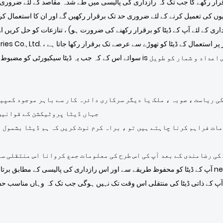
ریوں کی تعمیل کرنے کے لئے ضروری حد تک برقرار رکھیں گے اور ان کا استعمال کری
اری کے لئے آپ کے ڈیٹا کو برقرار رکھنے کی ضرورت ہو) ، تنازعات کو حل کریں اور
سوائے اس کے کہ جب یہ ڈیٹا سیکیورٹی کو مضبوط بنانے یا ہماری خدمت کی فعالیت کو بہ
کی ریاست ، صوبہ ، ملک یا دیگر سرکاری دائرہ کار سے باہر موجود کمپ
جہاں ڈیٹا پروٹیکشن کے قوانین
مات فراہم کرنا چاہتے ہیں تو ، براہ کرم نوٹ کریں کہ ہم ڈیٹا بشمول 
کی رضامندی کے بعد آپ کی اس طرح کی معلومات جمع کروانا اس منتقلی س
 آپ کے ذاتی ڈیٹا کی منتقلی اس وقت تک نہیں ہوگی جب تک کہ وہاں مناسب حفاظ