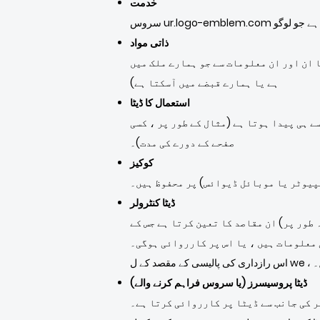
خدمت
ذاتی مواد
ا ان اور ان معلومات سے جو ہمارے ملک میں
ہے یا ہمارے قبضے میں آسکتا ہے)
استعمال کا ڈیٹا
 ہی پیدا ہوتا ہے (مثال کے طور پر ، کسی
صفحے کے دورے کی مدت)۔
کوکیز
پیوٹر یا موبائل ڈیوائس) پر محفوظ ہیں۔
ڈیٹا کنٹرولر
طور پر) ان مقاصد کا تعین کرتا ہے جس کے
 معلومات ہیں ، یا اس پر کارروائی ہوگی۔
ں۔
ڈیٹا پروسیسرز (یا سروس فراہم کرنے والے)
ر کی جانب سے ڈیٹا پر کارروائی کرتا ہے۔