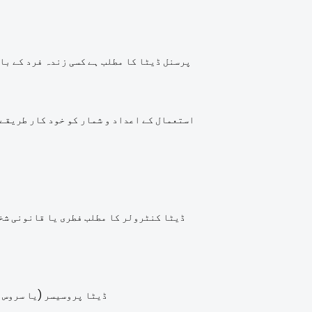
پرسنل ڈیٹا کا مطلب ہے کسی زندہ فرد کے بار
استعمال کے اعداد و شمار کو خود کار طریقے 
ڈیٹا کنٹرولر کا مطلب فطری یا قانونی شخص
ڈیٹا پروسیسر (یا سروس 