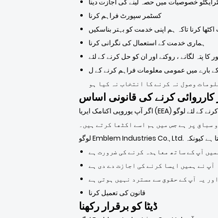
ٹرایکٹو خصوصیات میں حصہ لینے کی اجازت دینا
کسٹمر سپورٹ فراہم کرنا
اکٹھا کرنا تاکہ ہم اپنی خدمت کو بہتر بناسکیں
ہماری خدمت کے استعمال کی نگرانی کرنا
ر کا پتہ لگانے ، روکنے اور ان کو حل کرنے کے لئے
م کرنے کے ل which جو آپ پیش کرتے ہیں جو ان سے ملتے جلتے ہیں
علومات وصول نہ کرنے کا انتخاب نہ کیا ہو
ر کارروائی کرنے کی قانونی اساس
اگر آپ یوروپی اکنامک ایریا (EEA) سے ہیں تو ، رازداری کی اس پالیسی میں بیان کردہ ذاتی معلومات کو جمع کرنے اور استعمال کرنے کے لئے لوگو Emblem Industries Co., Ltd.
 سباق پر ہے جس میں ہم اسے اکٹھا کرتے ہیں۔
میں آپ کے ساتھ معاہدہ کرنے کی ضرورت ہے
آپ نے ہمیں ایسا کرنے کی اجازت دے دی ہے
ور یہ آپ کے حقوق سے مسترد نہیں ہوتی ہے
قانون کی تعمیل کرنا
ڈیٹا کو برقرار رکھنا