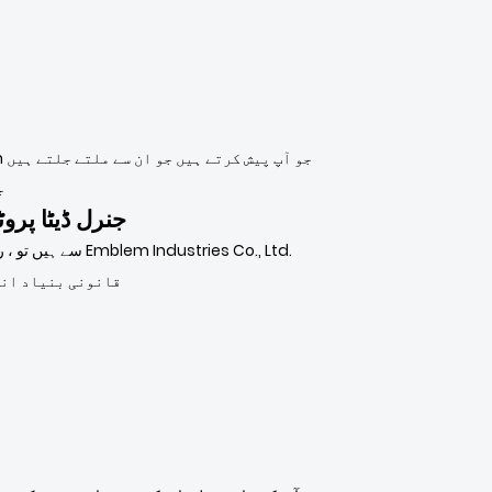
ج
جنرل ڈیٹا پرو
قانونی بنیاد انحص