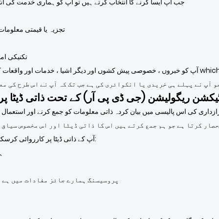
جب آپ ایسا کرنے کا انتخاب کرتے ہیں تو آپ کو ہماری خدمت کی ان
تجزیہ یا قیمتی معلومات 
تکنیکی امو
آپ کو خبروں ، خصوصی پیش کشوں اور دیگر اشیا ، خدمات اور واقعات کے بارے میں عمومی معلومات فراہ
و آپ نے پہلے ہی خریدی یا انکوائری کی ہے جب تک کہ آپ نے اس طرح کی م
ٹیکشن ریگولیشن (جی ڈی پی آر) کے تحت ذاتی ڈیٹا پ
ار کرتا ہے جو ہم جمع کرتے ہیں اس کا ذاتی ڈیٹا اور اس مخصوص سیاق و
لوگو Emblem Industries Co., Ltd. آپ کے ذاتی ڈیٹا پر کارروائی کرسکتا ہے کیونکہ:
ہ
پروسیسنگ ہمارے جائز مفادات میں ہے ا