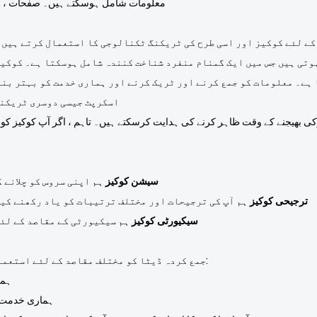
معلومات شامل ہوسکتے ہیں۔ صفحات ، انو
کے لئے کوکیز اور اسی طرح کی ٹریکنگ ٹکنالوجی کا استعمال کرتے ہیں 
تی ہیں جس میں ایک گمنام منفرد شناخت کنندہ شامل ہوسکتا ہے۔ کوکیز 
ا ہے۔ معلومات کو جمع کرنے اور ٹریک کرنے اور ہماری خدمت کو بہتر بن
اسکرپٹ جیسی دوسری ٹریکنگ
 کوکی بھیجنے کے وقت ظاہر کرنے کی ہدایت کرسکتے ہیں۔ تاہم ، اگر آپ کوکیز ک
سیشن کوکیز
ہم اپنی سروس کو چلانے 
ترجیحی کوکیز
ہم آپ کی ترجیحات اور مختلف ترتیبات کو یاد رکھنے کی
سیکیورٹی کوکیز
ہم سیکیورٹی کے مقاصد کے لئ
لوگو Emblem Industries Co., Ltd. جمع کردہ ڈیٹا کو مختلف مقاصد کے لئے استعمال کرتا ہے:
ہما
ہماری خدمت می