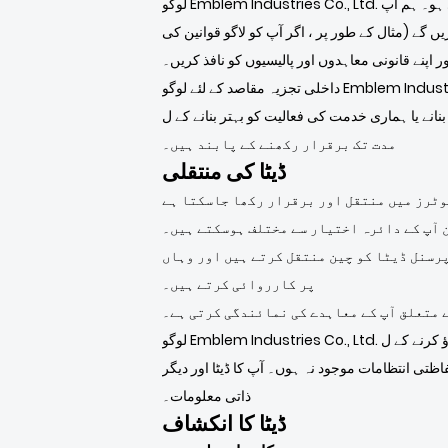
لوگو Emblem Industries Co., Ltd. آپ کی ذاتی معلومات کو صرف اس وقت تک برقرار رکھے گا جب تک کہ رازداری کی پالیسی میں طے شدہ مقاصد کے لئے ضروری ہو۔ ہم آپ
ں گے (مثال کے طور پر ، اگر آپ کو لاگو قوانین کی
 اپنے قانونی معاہدوں اور پالیسیوں کو نافذ کریں۔
داخلی تجزیہ مقاصد کے لئے لوگو Emblem Industries Co., Ltd. استعمال کے ڈیٹا کو بھی برقرار رکھے گا۔ عام طور پر استعمال کے ڈیٹا کو تھوڑے سے عرصے تک برقرار رکھا جاتا ہے ،
تر بنانے کے ل is استعمال ہوتا ہے ، یا ہم قانونی طور پر اس اعداد و شمار کو طویل
مدت تک برقرار رکھنے کے پابند ہیں۔
ڈیٹا کی منتقلی
یوٹرز میں منتقل اور برقرار رکھا جاسکتا ہے
 آپ کے دائرہ اختیار سے مختلف ہوسکتے ہیں۔
پرسنل ڈیٹا کو چین منتقل کرتے ہیں اور وہاں
پر کارروائی کرتے ہیں۔
ے متعلق آپ کے معاہدے کی نمائندگی کرتی ہے۔
لوگو Emblem Industries Co., Ltd. آپ کے ڈیٹا کو محفوظ طریقے سے اور اس رازداری کی پالیسی کے مطابق برتاؤ کرنے کے ل necessary معقول طور پر ضروری تمام اقدامات
تی انتظامات موجود نہ ہوں۔ آپ کا ڈیٹا اور دیگر
ذاتی معلومات۔
ڈیٹا کا انکشاف