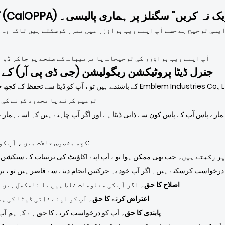
روٹیکشن ایکٹ (CalOPPA) کے تحت "ٹریک نہ کریں" سگنلز پر ہماری پالیسی۔
آپ اپنے ویب براؤزر کی ترجیحات یا ترتیبات کے صفحے پر جاکر ڈو 
جنرل ڈیٹا پروٹیکشن ریگولیشن (جی ڈی پی آر) کے 
ترمیم کرنے یا محدود کرنے کی 
مارے پاس آپ کے پاس کون سے ذاتی ڈیٹا ہے اور اگر آپ چاہتے ہیں کہ اسے ہمارے 
کچھ مخصوص حالات میں ، آپ کو مندرجہ ذیل ڈیٹا سے تحفظ کے حقوق حاصل ہیں:
 پر رکھتے ہیں۔
جب بھی ممکن ہوا تو ، آپ اپنے اکاؤنٹ کی ترتیبات کے سیکشن 
رخواست کرسکتے ہیں۔ اگر آپ خود یہ حرکتیں انجام دینے سے قاصر ہیں تو ، بر
اصلاح کا حق۔
اگر آپ کی معلومات غلط ہیں یا نامکمل ہیں ت
اعتراض کرنے کا حق۔
آپ کو اپنے ذاتی ڈیٹا کی ہ
پابندی کا حق۔
آپ کو درخواست کرنے کا حق ہے کہ ہم آپ 