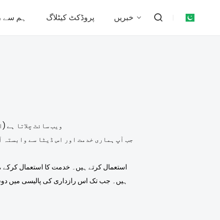
خبریں
پروڈکٹ کیٹلاگ
ہم سے ر
لوگو Emblem Industries Co., Ltd. ("ہم" ، "ہم" ، یا 
جب آپ ہماری خدمت اور اس ڈیٹا سے وابستہ آ
ہیں۔ جب تک اس رازداری کی پالیسی میں دوس