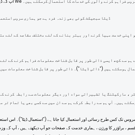
ہ موثر طریقے سے پروسس کرنے کے ل We ہم متعدد سروس فراہم کرنے والوں کی خدمات کا استعمال کرسکتے ہیں۔
ڈیٹا سبجیکٹ کوئی بھی زندہ فرد ہے جو ہماری سروس استعما
و اپنی خدمت مہیا کرنے اور بہتر بنانے کے لئے مختلف مقاصد کے لئے م
 ہم سے کچھ ایسی ذاتی طور پر قابل شناخت معلومات فراہم کرنے کے لئے 
ٹر ، مارکیٹنگ یا تشہیراتی مواد اور دیگر معلومات سے رابطہ کرنے کے
سکتے ہیں۔ آپ ہم سے رابطہ کرکے ہم سے ان میں سے کسی بھی یا تمام تر م
س تک کس طرح رسائی اور استعمال کیا جاتا ہے ("استعمال ڈیٹا")۔ اس استعمال 
سم ، براؤزر کا ورژن ، ہماری خدمت کے صفحات جو آپ دیکھتے ہیں ، آپ کے وزٹ 