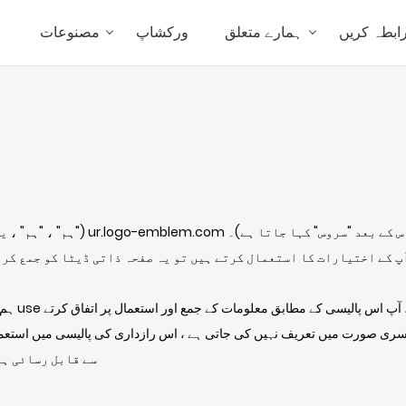
ابطہ کریں
ہمارے متعلق
ورکشاپ
مصنوعات
ہ
"ہمارے") ur.logo-emblem.com ویب سائٹ چلاتا ہے (اس کے بعد "سروس" کہا جاتا ہے)۔
پ کے اختیارات کا استعمال کرتے ہیں تو یہ صفحہ ذاتی ڈیٹا کو جمع کر
ہم آپ کے 
ری صورت میں تعریف نہیں کی جاتی ہے ، اس رازداری کی پالیسی میں استعما
طرح معنی ہیں ، جو ur.logo-emblem.com سے قابل رسا