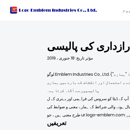
وم
رازداری کی پالیسی
مؤثر تاریخ: 18 جنوری ، 2019
نے ، استعمال اور انکشاف کے بارے میں ہماری
پالیسیوں سے آگاہ کرتا ہے۔
ڈیٹا کو سروس کی فراہمی اور بہتری کے ل use استعمال کرتے ہیں۔ خدمت کا استعمال کرکے ، آپ اس پالیسی کے مطابق معلومات کے جمع اور استعمال پر اتفاق کرتے
ل ہونے والی شرائط کے ہمارے معنی و ضوابط کی
ئی ہیں
تعریفیں