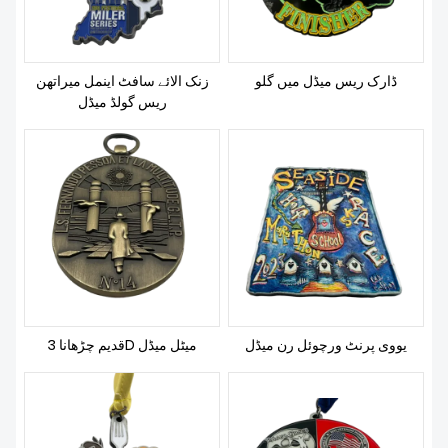
ڈارک ریس میڈل میں گلو
زنک الائے سافٹ اینمل میراتھن
ریس گولڈ میڈل
یووی پرنٹ ورچوئل رن میڈل
قدیم چڑھانا 3D میٹل میڈل