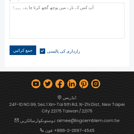
جمع کرائیں
رازداری کی پالیسی
ایڈریس:
24F-10 NO.99, Sec.1 Xin-Tai 5th Rd, Xi-Zhi Dist., New Taipei
City 22175 Taiwan / 22175
aimee@logoemblem.com.tw
دوستوںکوارسالکریں:
+886-2-2697-4545
فون: