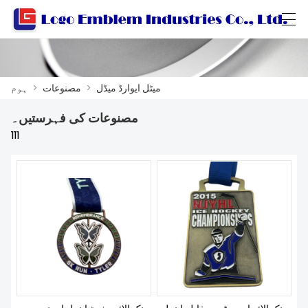
Català
Български
বাংলা ভাষার
العربية
میٹل ایوارڈ میڈل
>
مصنوعات
>
ہوم
مصنوعات کی فہرستیں۔
ہوم
111
مصنوعات
ورکشاپ
ہمارے متعلق
ہم سے رابطہ کریں
پروڈکٹ کیٹلاگ