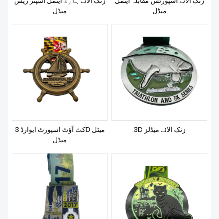
زنک الائے اسپورٹس مقابلہ اینمل
زنک الائے ہارڈ اینمل اسپنر ریس
خبریں
میڈل
میڈل
3D زنک الائے میڈلز
کٹ آؤٹ اسپورٹ ایوارڈ 3D میٹل
میڈل