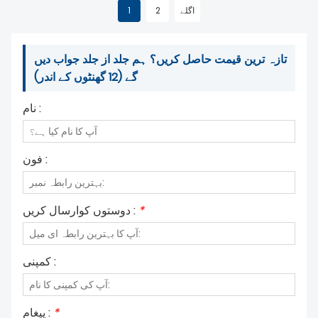
اگلے
2
1
تازہ ترین قیمت حاصل کریں؟ ہم جلد از جلد جواب دیں
گے (12 گھنٹوں کے اندر)
نام :
فون :
*
دوستوں کوارسال کریں :
کمپنی :
*
پیغام :