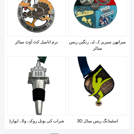
میراتھن سیریز کے لیے رنگین ریس
نرم انامیل کٹ آؤٹ میڈلز
میڈلز
3D اسٹینڈنگ ریس میڈل
شراب کی بوتل روکنے والے ایوارڈ