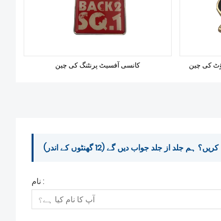
آؤٹ کی چین
کانسی آفسیٹ پرنٹنگ کی چین
م جلد از جلد جواب دیں گے (12 گھنٹوں کے اندر)
نام :