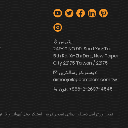
ایڈریس:
24F-10 NO.99, Sec.1 Xin-Tai
ک
5th Rd, Xi-Zhi Dist., New Taipei
City 22175 Taiwan / 22175
دوستوںکوارسالکریں:
aimee@logoemblem.com.tw
+886-2-2697-4545
فون:
تمغہ اور ٹرافی ڈسپلے
دھاتی تصویر فریم
اسٹیکر بوتل کھولنے والا
تھ