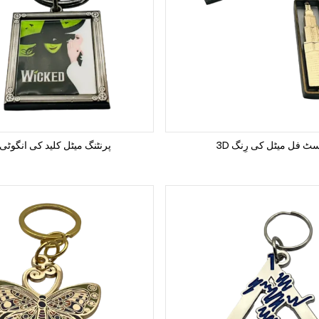
کاسٹ فل میٹل کی رِنگ
3D پرنٹنگ میٹل کلید کی انگوٹی