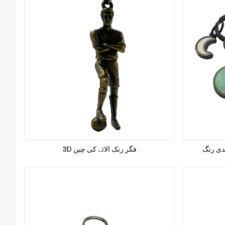
یدی رنگ
3D فگر زنک الائے کی چین