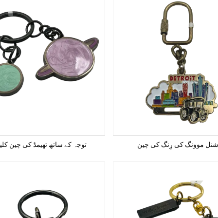
شنل موونگ کی رِنگ کی چین
توجہ کے ساتھ تھیمڈ کی چین کل