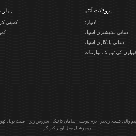
پروڈکٹ آئٹم
ہمارے 
لانیارڈ
کمپنی کی
دھاتی سٹیشنری اشیاء
کمپن
دھاتی یادگاری اشیاء
ھیلوں کی ٹیم کے لوازمات
یم والی کلیدی زنجیر
نرم پیویسی سامان کا ٹیگ
سروس ربن
فلیٹ بوتل کھولن
پروموشنل بوتل اوپنر کیرنگز