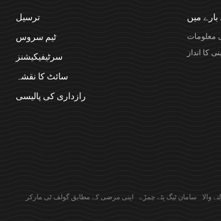
بارے میں
ترسیل
 معلومات
ٹیم سروس
ی کا انداز
سرٹیفیکیشنز
سائٹ کا نقشہ
رازداری کی پالیسی
ے والا
سامان ٹیگ پٹے چمڑے
اپنی مرضی کے مطابق گولف ٹی مارکر