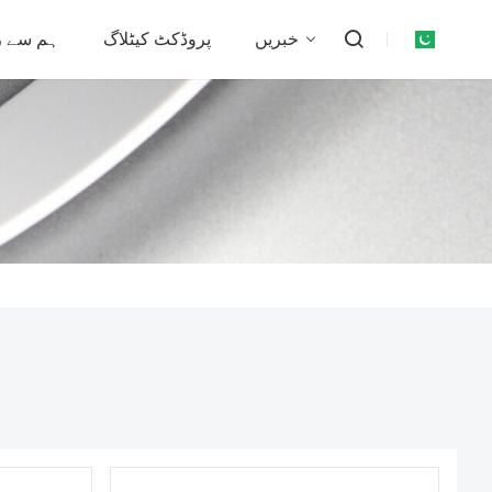
خبریں
پروڈکٹ کیٹلاگ
ہم سے ر