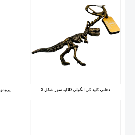
ڈایناسور شکل 3D دھاتی کلید کی انگوٹی
پرومو