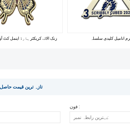
رم انامیل کلیدی سلسلہ
زنک الائے کریکٹر ہارڈ اینمل کٹ 
تازہ ترین قیمت حاصل کریں؟ ہ
فون :