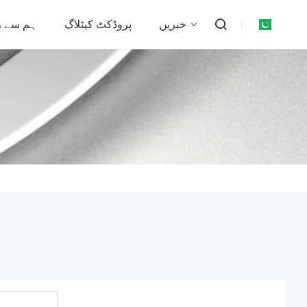
خبریں
پروڈکٹ کیٹلاگ
ہم سے ر