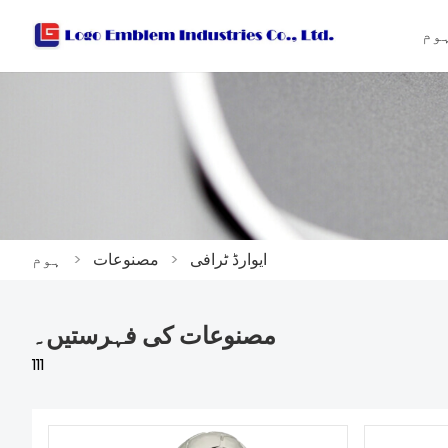
وم
ایوارڈ ٹرافی
>
مصنوعات
>
ہوم
مصنوعات کی فہرستیں۔
111