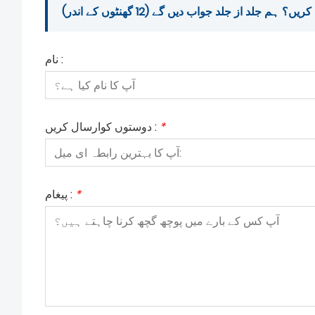
م جلد از جلد جواب دیں گے (12 گھنٹوں کے اندر)
نام :
*
دوستوں کوارسال کریں :
*
پیغام :